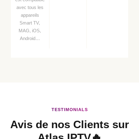
avec tous les
appareils
Smart TV,
MAG, iOS,
Android…
TESTIMONIALS
Avis de nos Clients sur
Atlas IPTV
🔥