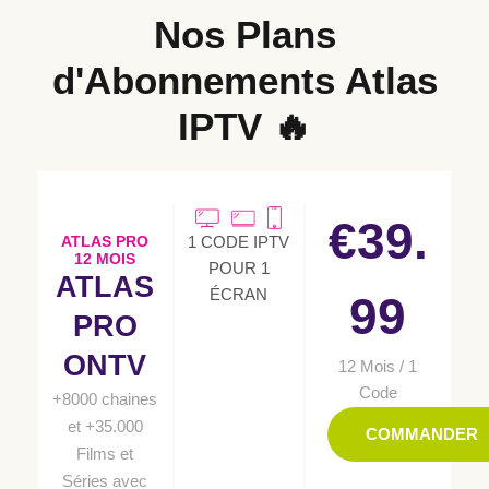
Nos Plans
d'Abonnements
Atlas
IPTV
🔥
€39.
1 CODE IPTV
ATLAS PRO
12 MOIS
POUR 1
ATLAS
ÉCRAN
99
PRO
ONTV
12 Mois / 1
Code
+8000 chaines
et +35.000
COMMANDER
Films et
Séries avec