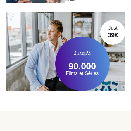
limites.
Just
39€
Jusqu'à
90.000
Films et Séries