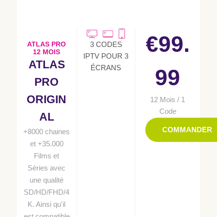
€99.
3 CODES
ATLAS PRO
12 MOIS
IPTV POUR 3
ATLAS
ÉCRANS
99
PRO
ORIGIN
12 Mois / 1
Code
AL
COMMANDER
+8000 chaines
et +35.000
Films et
Séries avec
une qualité
SD/HD/FHD/4
K. Ainsi qu'il
est compatible