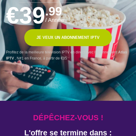
€39
.99
/ Année
JE VEUX UN ABONNEMENT IPTV
Profitez de la meilleure télévision IPTV en direct avec l'Abonnement
Atlas
IPTV
, N#1 en France, à partir de €35
DÉPÊCHEZ-VOUS !
L'offre se termine dans :