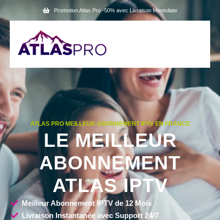
Promotion Atlas Pro -50% avec Livraison Immédiate
ATLAS PRO MEILLEUR ABONNEMENT IPTV EN FRANCE
LE MEILLEUR
ABONNEMENT
ATLAS IPTV
Meilleur Abonnement IPTV de 12 Mois
Livraison Instantanée avec Support 24/7