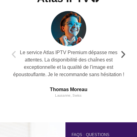
mes
L'abonnement Atlas Pro m'a impressionné par sa
En t
stabilité et la diversité des chaînes proposées.
mes 
t
L'interface est simple à utiliser et le support
tion !
technique est efficace. Je recommande ce service.
Pierre Dubois
Belgique
FAQS : QUESTIONS